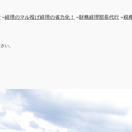
P
経理のマル投げ
経理の省力化！
財務経理部長代行
税
ださい。