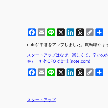
Facebook
Email
Line
X
LinkedIn
Threa
Cop
Lin
noteに中巻をアップしました。就転職や
スタートアップはなぜ、楽しくて、辛いの
巻）｜社外CFO 会計士(note.com)
Facebook
Email
Line
X
LinkedIn
Threa
Cop
Lin
スタートアップ