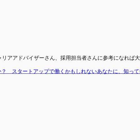
ds
y
共
k
有
キャリアアドバイザーさん、採用担当者さんに参考になれば
か？ スタートアップで働くかもしれないあなたに、知って
ds
y
共
k
有