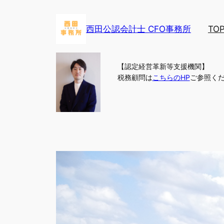
内
容
西田公認会計士 CFO事務所
TO
を
ス
キ
【認定経営革新等支援機関】
ッ
税務顧問は
こちらのHP
ご参照く
プ