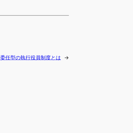
:
委任型の執行役員制度とは
→