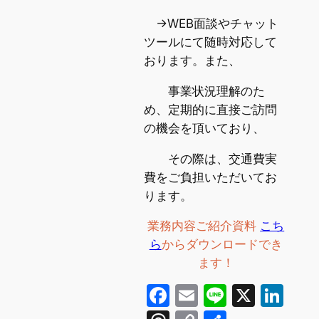
→WEB面談やチャット
ツールにて随時対応して
おります。また、
事業状況理解のた
め、定期的に直接ご訪問
の機会を頂いており、
その際は、交通費実
費をご負担いただいてお
ります。
業務内容ご紹介資料
こち
ら
からダウンロードでき
ます！
Facebook
Email
Line
X
Lin