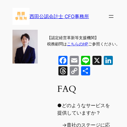
内
容
西田公認会計士 CFO事務所
を
ス
キ
【認定経営革新等支援機関】
ッ
税務顧問は
こちらのHP
ご参照ください。
プ
Facebook
Email
Line
X
Lin
Threads
Copy
共
Link
有
FAQ
●どのようなサービスを
提供していますか？
→貴社のステージに応