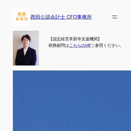
内
容
西田公認会計士 CFO事務所
を
ス
キ
【認定経営革新等支援機関】
ッ
税務顧問は
こちらのHP
ご参照ください。
プ