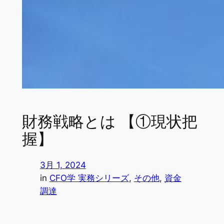
財務戦略とは 【①現状把
握】
3月 1, 2024
in
CFO学 実務シリーズ
, 
その他
, 
資金
調達