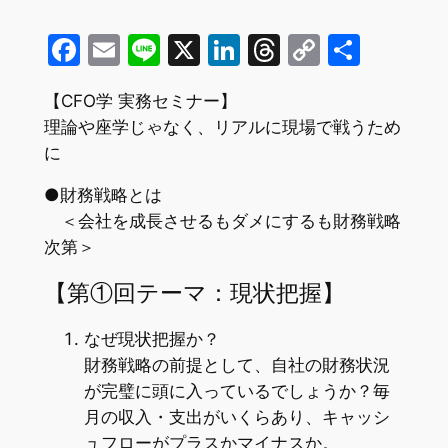
Facebook
Email
Line
X
LinkedIn
Threads
Copy
共
Link
有
【CFO学 実務セミナー】
理論や座学じゃなく、リアルに現場で戦うため
に
●財務戦略とは
＜会社を成長させるもダメにするも財務戦略
次第＞
【第①回テーマ：現状把握】
なぜ現状把握か？
財務戦略の前提として、自社の財務状況
が完璧に頭に入っているでしょうか？毎
月の収入・支出がいくらあり、キャッシ
ュフローがプラスかマイナスか。