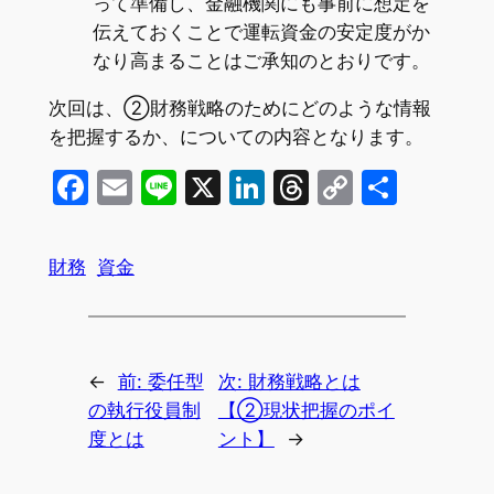
って準備し、金融機関にも事前に想定を
伝えておくことで運転資金の安定度がか
なり高まることはご承知のとおりです。
次回は、②財務戦略のためにどのような情報
を把握するか、についての内容となります。
Facebook
Email
Line
X
LinkedIn
Threads
Copy
共
Link
有
財務
資金
←
前:
委任型
次:
財務戦略とは
の執行役員制
【②現状把握のポイ
度とは
ント】
→