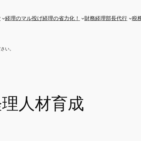
P
経理のマル投げ
経理の省力化！
財務経理部長代行
税
ださい。
経理人材育成