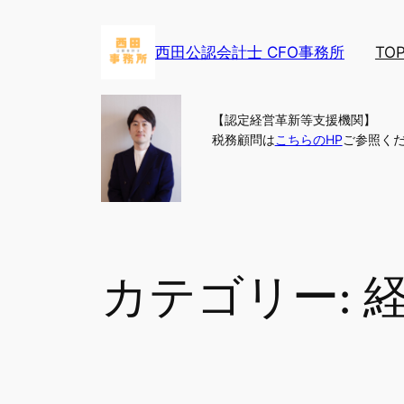
内
容
西田公認会計士 CFO事務所
TO
を
ス
キ
【認定経営革新等支援機関】
ッ
税務顧問は
こちらのHP
ご参照く
プ
カテゴリー: