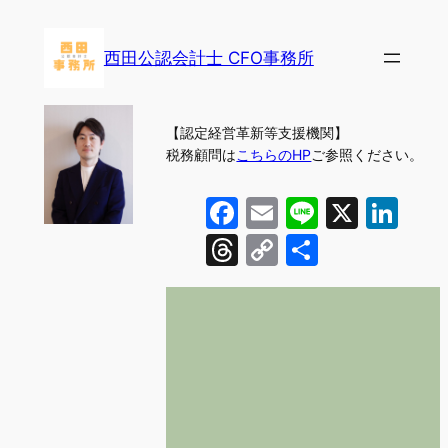
内
容
西田公認会計士 CFO事務所
を
ス
キ
【認定経営革新等支援機関】
ッ
税務顧問は
こちらのHP
ご参照ください。
プ
Facebook
Email
Line
X
Lin
Threads
Copy
共
Link
有