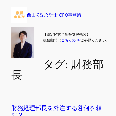
内
容
西田公認会計士 CFO事務所
を
ス
キ
【認定経営革新等支援機関】
ッ
税務顧問は
こちらのHP
ご参照ください。
プ
タグ:
財務部
長
財務経理部長を外注する④何を頼
む？