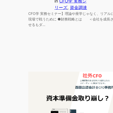
in
CFO学 実務シ
リーズ
, 
資金調達
CFO学 実務セミナー】理論や座学じゃなく、リアル
現場で戦うために ●財務戦略とは ＜会社を成長
せるもダ…