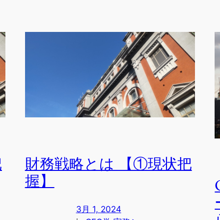
把
財務戦略とは 【①現状把
握】
3月 1, 2024