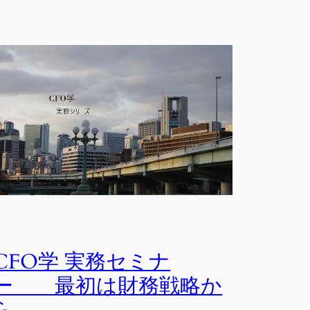
CFO学 実務セミナ
ー 最初は財務戦略か