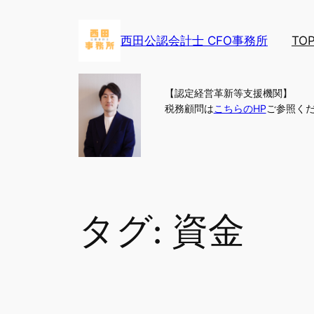
内
容
西田公認会計士 CFO事務所
TO
を
ス
キ
【認定経営革新等支援機関】
ッ
税務顧問は
こちらのHP
ご参照く
プ
タグ:
資金