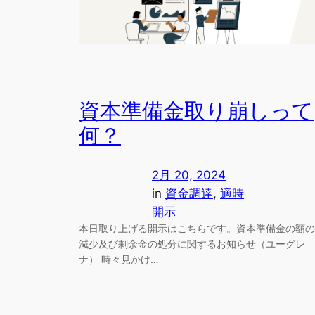
資本準備金取り崩しって
何？
2月 20, 2024
in
資金調達
, 
適時
開示
本日取り上げる開示はこちらです。資本準備金の額の
減少及び剰余金の処分に関するお知らせ（ユーグレ
ナ） 時々見かけ…