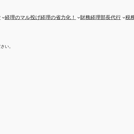
P
経理のマル投げ
経理の省力化！
財務経理部長代行
税
ださい。