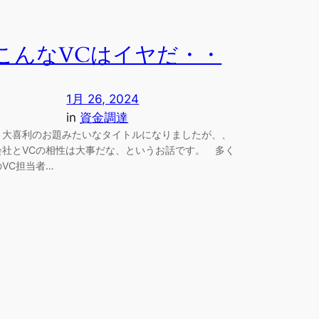
こんなVCはイヤだ・・
1月 26, 2024
in
資金調達
大喜利のお題みたいなタイトルになりましたが、、
会社とVCの相性は大事だな、というお話です。 多く
のVC担当者…