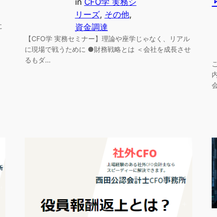
in
CFO学 実務シ
リーズ
, 
その他
, 
に
資金調達
さ
【CFO学 実務セミナー】理論や座学じゃなく、リアル
に現場で戦うために ●財務戦略とは ＜会社を成長させ
るもダ…