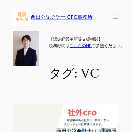
内
容
西田公認会計士 CFO事務所
を
ス
キ
【認定経営革新等支援機関】
ッ
税務顧問は
こちらのHP
ご参照ください。
プ
タグ:
VC