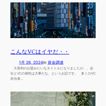
こんなVCはイヤだ・・
1月 26, 2024
in
資金調達
大喜利のお題みたいなタイトルになりましたが、、会
社とVCの相性は大事だな、というお話です。 多くのVC
担当者…